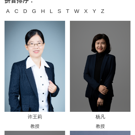
拼音排序：
A
C
D
G
H
L
S
T
W
X
Y
Z
许王莉
杨凡
教授
教授