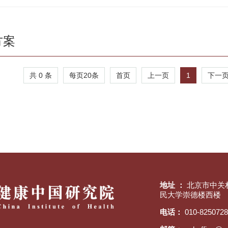
方案
共 0 条
每页
20
条
1
首页
上一页
下一
地址 ：
北京市中关
民大学崇德楼西楼
电话：
010-825072