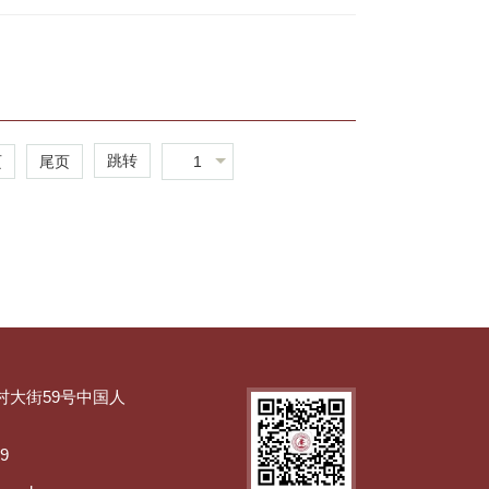
跳转
1
页
尾页
村大街59号中国人
89