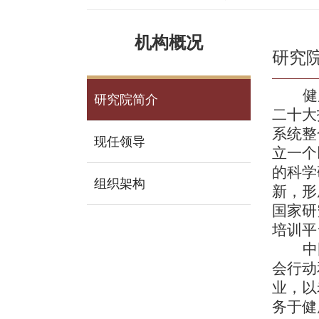
机构概况
研究
健
研究院简介
二十大
系统整
现任领导
立一个
的科学
组织架构
新，形
国家研
培训平
中
会行动
业，以
务于健