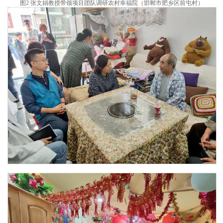
图
2 张文娟教授带领项目团队调研农村幸福院（邯郸市肥乡区前屯村）